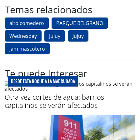
Temas relacionados
alto comedero
PARQUE BELGRANO
Wednesday
Jujuy
Jujuy
jam mascotero
Te puede Interesar
DESDE ESTA NOCHE A LA MADRUGADA
Otra vez cortes de agua: barrios
capitalinos se verán afectados