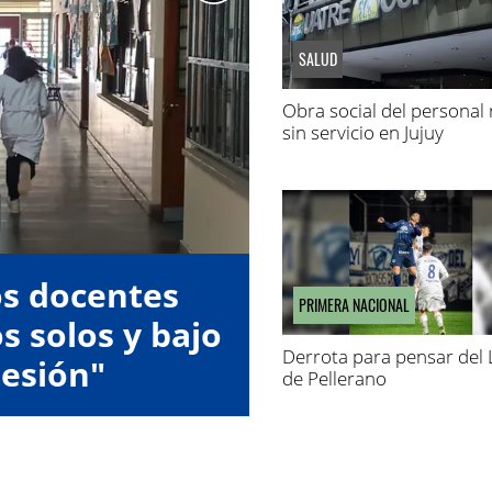
SALUD
Obra social del personal 
sin servicio en Jujuy
os docentes
PRIMERA NACIONAL
s solos y bajo
Derrota para pensar del
esión"
de Pellerano