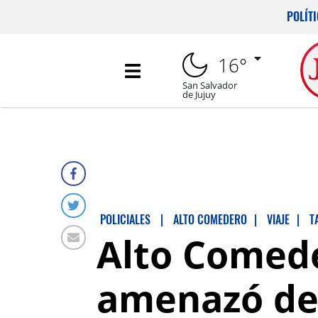
POLÍT
16°
San Salvador
de Jujuy
POLICIALES
|
ALTO COMEDERO
|
VIAJE
|
T
Alto Comeder
amenazó de 