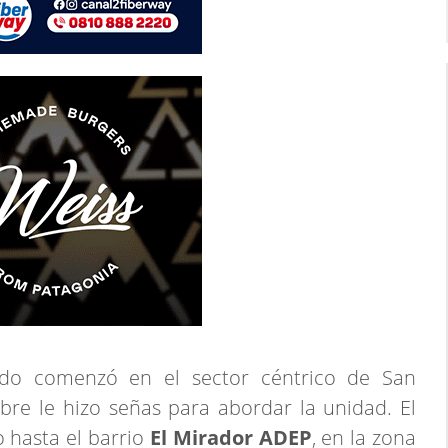
odo comenzó en el sector céntrico de San
re le hizo señas para abordar la unidad. El
o hasta el barrio
El Mirador ADEP
, en la zona