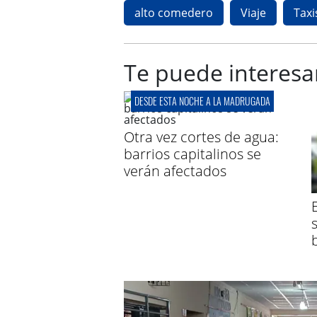
alto comedero
Viaje
Taxi
Te puede interesa
DESDE ESTA NOCHE A LA MADRUGADA
Otra vez cortes de agua:
barrios capitalinos se
verán afectados