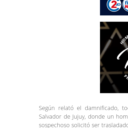
Según relató el damnificado, t
Salvador de Jujuy, donde un homb
sospechoso solicitó ser trasladad