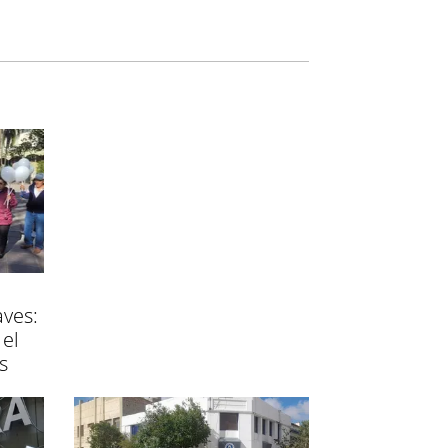
aves:
 el
s