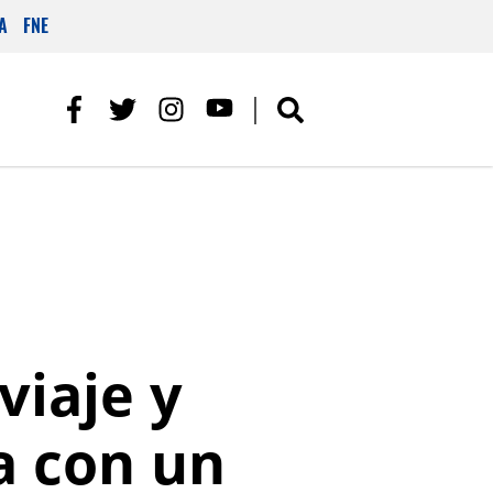
A
FNE
viaje y
a con un