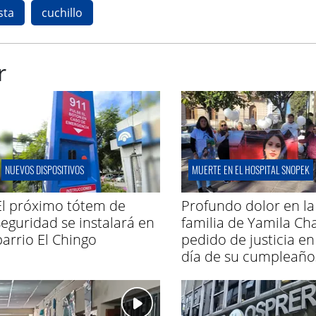
sta
cuchillo
r
NUEVOS DISPOSITIVOS
MUERTE EN EL HOSPITAL SNOPEK
El próximo tótem de
Profundo dolor en la
seguridad se instalará en
familia de Yamila Ch
barrio El Chingo
pedido de justicia en
día de su cumpleaño