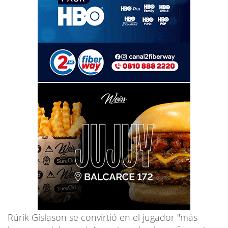
Rúrik Gíslason se convirtió en el jugador "más