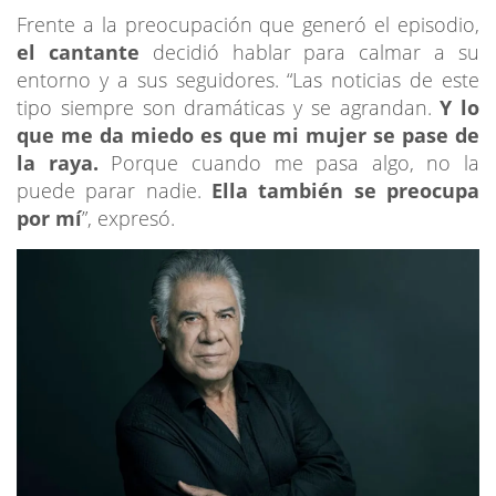
Frente a la preocupación que generó el episodio,
el cantante
decidió hablar para calmar a su
entorno y a sus seguidores. “Las noticias de este
tipo siempre son dramáticas y se agrandan.
Y lo
que me da miedo es que mi mujer se pase de
la raya.
Porque cuando me pasa algo, no la
puede parar nadie.
Ella también se preocupa
por mí
”, expresó.