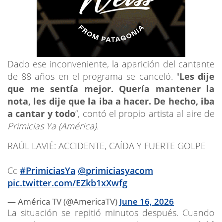
Dado ese inconveniente, la aparición del cantante
de 88 años en el programa se canceló. "
Les dije
que me sentía mejor. Quería mantener la
nota, les dije que la iba a hacer. De hecho, iba
a cantar y todo
”, contó el propio artista al aire de
Primicias Ya (América).
RAÚL LAVIÉ: ACCIDENTE, CAÍDA Y FUERTE GOLPE
Cc
#PrimiciasYa
@primiciasyacom
pic.twitter.com/EZkb1xXwfg
— América TV (@AmericaTV)
June 16, 2026
La situación se repitió minutos después. Cuando