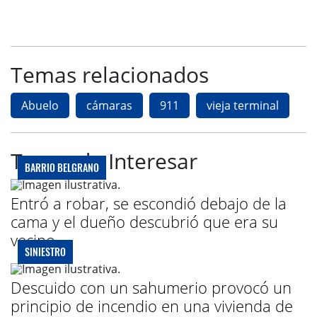
Temas relacionados
Abuelo
cámaras
911
vieja terminal
Te puede Interesar
BARRIO BELGRANO
Entró a robar, se escondió debajo de la
cama y el dueño descubrió que era su
vecino
SINIESTRO
Descuido con un sahumerio provocó un
principio de incendio en una vivienda de