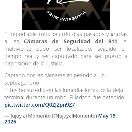
El repudiable robo ocurrió días pasados y gracias
a las
Cámaras de Seguridad del 911
, el
malviviente pudo ser localizado, seguido en
tiempo real y ser capturado para ser puesto a
disposición de la Justicia.
Captado por las cámaras golpeando a un
septuagenario
El hecho sucedió en las inmediaciones de la vieja
terminal durante un robo. El ladrón, fue detenido
pic.twitter.com/Q0ZJZpn9Z7
— Jujuy al Momento (@JujuyalMomento)
May 15,
2026